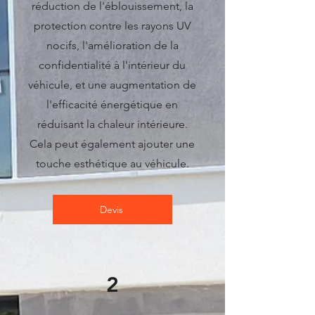
réduction de l'éblouissement, la
protection contre les rayons UV
nocifs, l'amélioration de la
confidentialité à l'intérieur du
véhicule, et une augmentation de
l'efficacité énergétique en
réduisant la chaleur intérieure.
Cela peut également ajouter une
touche esthétique au véhicule.
Devis
2