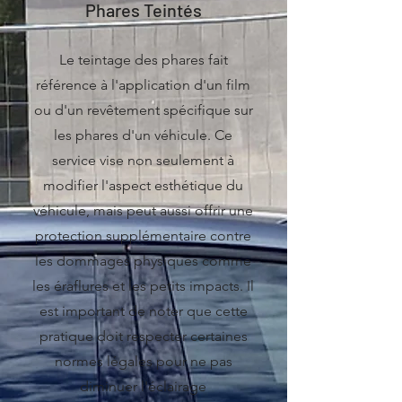
Phares Teintés
Le teintage des phares fait
référence à l'application d'un film
ou d'un revêtement spécifique sur
les phares d'un véhicule. Ce
service vise non seulement à
modifier l'aspect esthétique du
véhicule, mais peut aussi offrir une
protection supplémentaire contre
les dommages physiques comme
les éraflures et les petits impacts. Il
est important de noter que cette
pratique doit respecter certaines
normes légales pour ne pas
diminuer l'éclairage