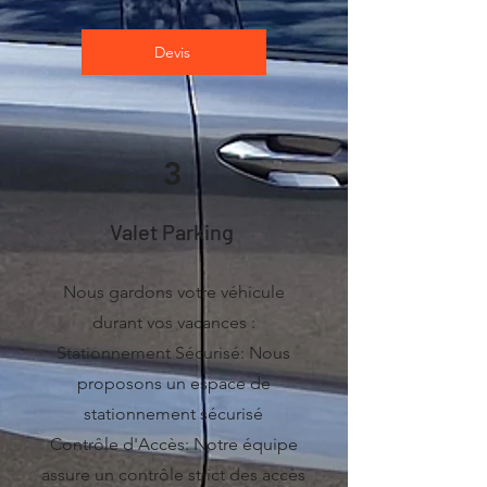
Devis
3
Valet Parking
Nous gardons votre véhicule
durant vos vacances :​
Stationnement Sécurisé: Nous
proposons un espace de
stationnement sécurisé
Contrôle d'Accès: Notre équipe
assure un contrôle strict des accès