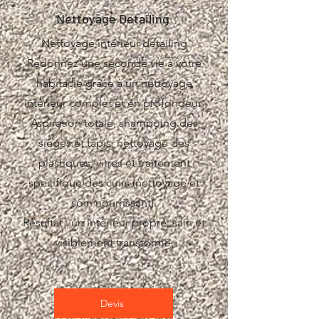
​Nettoyage Detailing
Nettoyage intérieur detailing
Redonnez une seconde vie à votre
habitacle grâce à un nettoyage
intérieur complet et en profondeur.
Aspiration totale, shampoing des
sièges et tapis, nettoyage des
plastiques, vitres et traitement
spécifique des cuirs (nettoyage et
soin nourrissant).
Résultat : un intérieur propre, sain et
visiblement transformé.
Devis