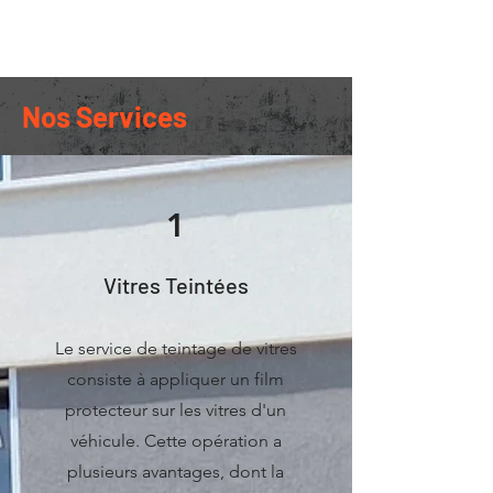
Chris'Film
Vitres Teintées...?
Nos Services
1
Vitres Teintées
Le service de teintage de vitres
consiste à appliquer un film
protecteur sur les vitres d'un
véhicule. Cette opération a
plusieurs avantages, dont la